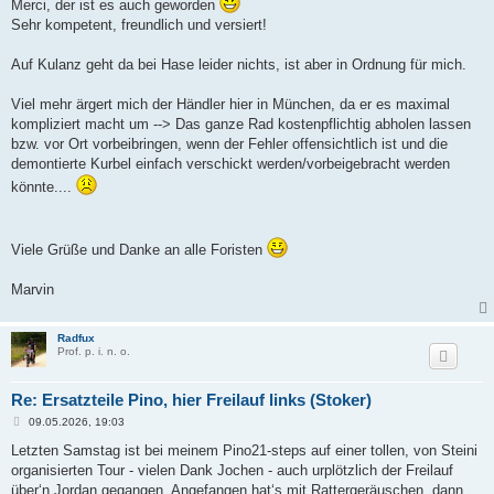
Merci, der ist es auch geworden
Sehr kompetent, freundlich und versiert!
Auf Kulanz geht da bei Hase leider nichts, ist aber in Ordnung für mich.
Viel mehr ärgert mich der Händler hier in München, da er es maximal
kompliziert macht um --> Das ganze Rad kostenpflichtig abholen lassen
bzw. vor Ort vorbeibringen, wenn der Fehler offensichtlich ist und die
demontierte Kurbel einfach verschickt werden/vorbeigebracht werden
könnte....
Viele Grüße und Danke an alle Foristen
Marvin
Radfux
Prof. p. i. n. o.
Re: Ersatzteile Pino, hier Freilauf links (Stoker)
B
09.05.2026, 19:03
e
i
Letzten Samstag ist bei meinem Pino21-steps auf einer tollen, von Steini
t
organisierten Tour - vielen Dank Jochen - auch urplötzlich der Freilauf
r
a
über‘n Jordan gegangen. Angefangen hat‘s mit Rattergeräuschen, dann