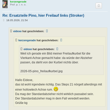
kerzengerade
Prof. p. i. n. o.
Re: Ersatzteile Pino, hier Freilauf links (Stroker)
B
18.05.2026, 21:54
e
i
t
eidexe
hat geschrieben:
r
a
g
kerzengerade
hat geschrieben:
eidexe
hat geschrieben:
Weil ich gerade ein Bild meiner Freilaufkurbel für die
Vierkant-Achse gemacht habe: da würde der Abzieher
passen, da steht von der Kurbel nichts über.
2026-05-pino_freilaufkurbel.jpg
Hallo Eidexe,
das ist wohl irgendwie richtig. Das Steps 21 nörgelt allerdings mit
einer hollowtech Achse rum.
Da mag der Standardabzieher nicht wirklich passabel sein.
Der Standardabzieher mag in dem Fall veredelt werden.
Grüße kg