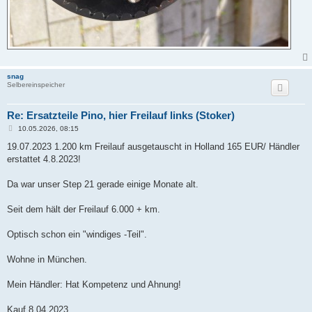
snag
Selbereinspeicher
Re: Ersatzteile Pino, hier Freilauf links (Stoker)
B
10.05.2026, 08:15
e
i
19.07.2023 1.200 km Freilauf ausgetauscht in Holland 165 EUR/ Händler
t
erstattet 4.8.2023!
r
a
g
Da war unser Step 21 gerade einige Monate alt.
Seit dem hält der Freilauf 6.000 + km.
Optisch schon ein "windiges -Teil".
Wohne in München.
Mein Händler: Hat Kompetenz und Ahnung!
Kauf 8.04.2023