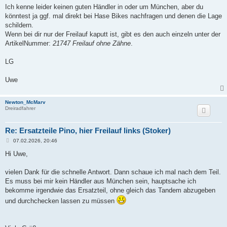
Ich kenne leider keinen guten Händler in oder um München, aber du
könntest ja ggf. mal direkt bei Hase Bikes nachfragen und denen die Lage
schildern.
Wenn bei dir nur der Freilauf kaputt ist, gibt es den auch einzeln unter der
ArtikelNummer:
21747 Freilauf ohne Zähne
.
LG
Uwe
Newton_McMarv
Dreiradfahrer
Re: Ersatzteile Pino, hier Freilauf links (Stoker)
B
07.02.2026, 20:46
e
i
Hi Uwe,
t
r
a
vielen Dank für die schnelle Antwort. Dann schaue ich mal nach dem Teil.
g
Es muss bei mir kein Händler aus München sein, hauptsache ich
bekomme irgendwie das Ersatzteil, ohne gleich das Tandem abzugeben
und durchchecken lassen zu müssen