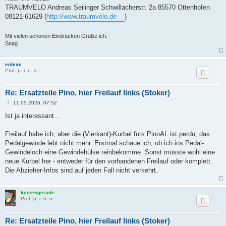
TRAUMVELO Andreas Seilinger Schwillacherstr. 2a 85570 Ottenhofen
08121-61629 (
http://www.traumvelo.de
)
Mit vielen schönen Eindrücken Grüße ich.
Snag
eidexe
Prof. p. i. n. o.
Re: Ersatzteile Pino, hier Freilauf links (Stoker)
B
11.05.2026, 07:52
e
i
Ist ja interessant...
t
r
a
Freilauf habe ich, aber die (Vierkant)-Kurbel fürs PinoAL ist perdu, das
g
Pedalgewinde lebt nicht mehr. Erstmal schaue ich, ob ich ins Pedal-
Gewindeloch eine Gewindehülse reinbekomme. Sonst müsste wohl eine
neue Kurbel her - entweder für den vorhandenen Freilauf oder komplett.
Die Abzieher-Infos sind auf jeden Fall nicht verkehrt.
kerzengerade
Prof. p. i. n. o.
Re: Ersatzteile Pino, hier Freilauf links (Stoker)