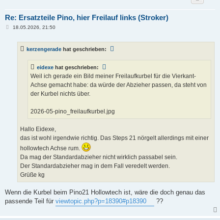
Re: Ersatzteile Pino, hier Freilauf links (Stroker)
B
18.05.2026, 21:50
e
i
t
kerzengerade
hat geschrieben:
r
a
g
eidexe
hat geschrieben:
Weil ich gerade ein Bild meiner Freilaufkurbel für die Vierkant-
Achse gemacht habe: da würde der Abzieher passen, da steht von
der Kurbel nichts über.
2026-05-pino_freilaufkurbel.jpg
Hallo Eidexe,
das ist wohl irgendwie richtig. Das Steps 21 nörgelt allerdings mit einer
hollowtech Achse rum.
Da mag der Standardabzieher nicht wirklich passabel sein.
Der Standardabzieher mag in dem Fall veredelt werden.
Grüße kg
Wenn die Kurbel beim Pino21 Hollowtech ist, wäre die doch genau das
passende Teil für
viewtopic.php?p=18390#p18390
??