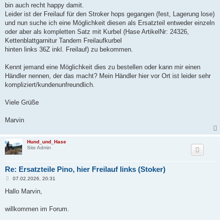
g
bin auch recht happy damit.
Leider ist der Freilauf für den Stroker hops gegangen (fest, Lagerung lose)
und nun suche ich eine Möglichkeit diesen als Ersatzteil entweder einzeln
oder aber als kompletten Satz mit Kurbel (Hase ArtikelNr: 24326,
Kettenblattgarnitur Tandem Freilaufkurbel
hinten links 36Z inkl. Freilauf) zu bekommen.
Kennt jemand eine Möglichkeit dies zu bestellen oder kann mir einen
Händler nennen, der das macht? Mein Händler hier vor Ort ist leider sehr
kompliziert/kundenunfreundlich.
Viele Grüße
Marvin
Hund_und_Hase
Site Admin
Re: Ersatzteile Pino, hier Freilauf links (Stoker)
B
07.02.2026, 20:31
e
i
Hallo Marvin,
t
r
a
willkommen im Forum.
g