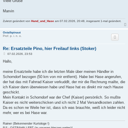
Viele Grüße
Marvin
Zuletzt geändert von
Hund_und_Hase
am 07.02.2026, 20:48, insgesamt 1-mal geändert.
Ostalbpinaut
Prof. p. i. n. o.
Re: Ersatzteile Pino, hier Freilauf links (Stoker)
B
07.02.2026, 23:53
e
i
Hallo,
t
r
a
meine Ersatzteile habe ich die letzten Male über meinen Händler in
g
Schorndorf bezogen (50 km von mir entfernt). Habe bei Hase angerufen,
der hat das mit Fahrrad Kaiser verkuddlt, der mir die Rechnung mailte, die
ich Kaiser dann überwiesen habe und Hase hat es direkt mir nach Hause
geschickt.
Mein Kontakt in Schorndorf war der Chef (Kaiser) persönlich. So mußte
Kaiser es nicht weiterschicken und ich nicht 2 Mal Versandkosten zahlen.
Da es schon ne Weile her ist, dass ich was brauchte, weiß ich leider nicht
mehr, wer es bei Hase war.
Rainer (Bekennender Kurtologe !)
P.S.: OSTBAHN LEBT (in unseren Herzen weiter)!