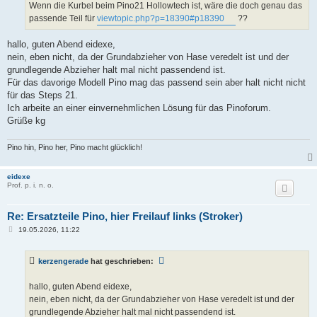
Wenn die Kurbel beim Pino21 Hollowtech ist, wäre die doch genau das
passende Teil für
viewtopic.php?p=18390#p18390
??
hallo, guten Abend eidexe,
nein, eben nicht, da der Grundabzieher von Hase veredelt ist und der
grundlegende Abzieher halt mal nicht passendend ist.
Für das davorige Modell Pino mag das passend sein aber halt nicht nicht
für das Steps 21.
Ich arbeite an einer einvernehmlichen Lösung für das Pinoforum.
Grüße kg
Pino hin, Pino her, Pino macht glücklich!
eidexe
Prof. p. i. n. o.
Re: Ersatzteile Pino, hier Freilauf links (Stroker)
B
19.05.2026, 11:22
e
i
t
kerzengerade
hat geschrieben:
r
a
g
hallo, guten Abend eidexe,
nein, eben nicht, da der Grundabzieher von Hase veredelt ist und der
grundlegende Abzieher halt mal nicht passendend ist.