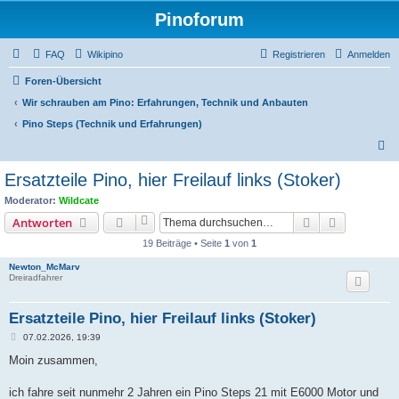
Pinoforum
FAQ
Wikipino
Registrieren
Anmelden
Foren-Übersicht
Wir schrauben am Pino: Erfahrungen, Technik und Anbauten
Pino Steps (Technik und Erfahrungen)
S
u
Ersatzteile Pino, hier Freilauf links (Stoker)
c
Moderator:
Wildcate
h
Suche
Erweiterte
Antworten
e
19 Beiträge • Seite
1
von
1
Newton_McMarv
Dreiradfahrer
Ersatzteile Pino, hier Freilauf links (Stoker)
B
07.02.2026, 19:39
e
i
Moin zusammen,
t
r
a
ich fahre seit nunmehr 2 Jahren ein Pino Steps 21 mit E6000 Motor und