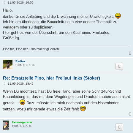
B
11.05.2026, 16:50
e
i
Hallo,
t
danke für die Anleitung und die Erwähnung meiner Unwichtigkeit.
r
a
ich bin am überlegen, die Bauanleitung in eine andere Thematik zu
g
verlagern oder zu duplizieren.
Hier geht es von der Überschrift um den Kauf eines Freilaufes.
Grüße kg.
Pino hin, Pino her, Pino macht glücklich!
Radfux
Prof. p. i. n. o.
Re: Ersatzteile Pino, hier Freilauf links (Stoker)
B
11.05.2026, 18:42
e
i
Wenn Du möchtest, hast Du freie Hand, aber so‘ne Schritt-für-Schritt
t
Bauanleitung ist das mit dem Wegdengeln und Draufschrauben auch nicht
r
a
gerade…
Dazu müsste ich mich nochmals auf den Hosenboden
g
setzen, wozu mir gerade etwas die Zeit fehlt
kerzengerade
Prof. p. i. n. o.