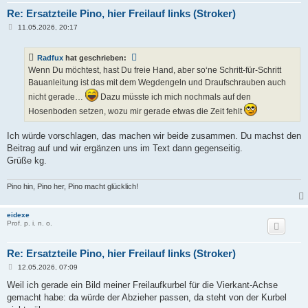
Re: Ersatzteile Pino, hier Freilauf links (Stroker)
B
11.05.2026, 20:17
e
i
t
Radfux
hat geschrieben:
r
a
Wenn Du möchtest, hast Du freie Hand, aber so‘ne Schritt-für-Schritt
g
Bauanleitung ist das mit dem Wegdengeln und Draufschrauben auch
nicht gerade…
Dazu müsste ich mich nochmals auf den
Hosenboden setzen, wozu mir gerade etwas die Zeit fehlt
Ich würde vorschlagen, das machen wir beide zusammen. Du machst den
Beitrag auf und wir ergänzen uns im Text dann gegenseitig.
Grüße kg.
Pino hin, Pino her, Pino macht glücklich!
eidexe
Prof. p. i. n. o.
Re: Ersatzteile Pino, hier Freilauf links (Stroker)
B
12.05.2026, 07:09
e
i
Weil ich gerade ein Bild meiner Freilaufkurbel für die Vierkant-Achse
t
gemacht habe: da würde der Abzieher passen, da steht von der Kurbel
r
a