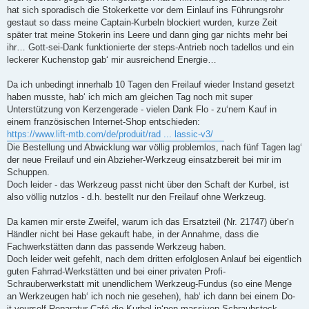
g
hat sich sporadisch die Stokerkette vor dem Einlauf ins Führungsrohr
gestaut so dass meine Captain-Kurbeln blockiert wurden, kurze Zeit
später trat meine Stokerin ins Leere und dann ging gar nichts mehr bei
ihr… Gott-sei-Dank funktionierte der steps-Antrieb noch tadellos und ein
leckerer Kuchenstop gab‘ mir ausreichend Energie…
Da ich unbedingt innerhalb 10 Tagen den Freilauf wieder Instand gesetzt
haben musste, hab‘ ich mich am gleichen Tag noch mit super
Unterstützung von Kerzengerade - vielen Dank Flo - zu‘nem Kauf in
einem französischen Internet-Shop entschieden:
https://www.lift-mtb.com/de/produit/rad ... lassic-v3/
Die Bestellung und Abwicklung war völlig problemlos, nach fünf Tagen lag‘
der neue Freilauf und ein Abzieher-Werkzeug einsatzbereit bei mir im
Schuppen.
Doch leider - das Werkzeug passt nicht über den Schaft der Kurbel, ist
also völlig nutzlos - d.h. bestellt nur den Freilauf ohne Werkzeug.
Da kamen mir erste Zweifel, warum ich das Ersatzteil (Nr. 21747) über‘n
Händler nicht bei Hase gekauft habe, in der Annahme, dass die
Fachwerkstätten dann das passende Werkzeug haben.
Doch leider weit gefehlt, nach dem dritten erfolglosen Anlauf bei eigentlich
guten Fahrrad-Werkstätten und bei einer privaten Profi-
Schrauberwerkstatt mit unendlichem Werkzeug-Fundus (so eine Menge
an Werkzeugen hab‘ ich noch nie gesehen), hab‘ ich dann bei einem Do-
it-yourself Reparatur-Café die Kurbel in‘nen massiven Schraubstock