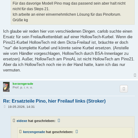
Für das davorige Modell Pino mag das passend sein aber halt nicht
nicht für das Steps 21.
Ich arbeite an einer einvernehmlichen Lösung für das Pinoforum.
Grüße kg
Ich glaube wir reden hier von verschiedenen Dingen. carlob suchte einen
Ersatz für sein Freilaufkettenblatt auf einer HollowTech-Kurbel. Wenn die
Pino21-Kurbel HollowTech mit dem Dicta-Freilauf ist, bräuchte er doch
"nur" die komplette Kurbel und könnte seine Kurbel ersetzen. (Anstelle
wie vom Händler vorgeschlagen, HollowTech durch BSA-Innenlager zu
ersetzen). Außer, HollowTech am PinoAL ist nicht HollowTech am Pino21.
Aber da ich HollowTech noch nie in der Hand hatte, kann ich das nur
vermuten.
kerzengerade
Prof. p. i. n. o.
Re: Ersatzteile Pino, hier Freilauf links (Stroker)
B
19.05.2026, 14:31
e
i
t
eidexe
hat geschrieben:
r
a
g
kerzengerade
hat geschrieben: