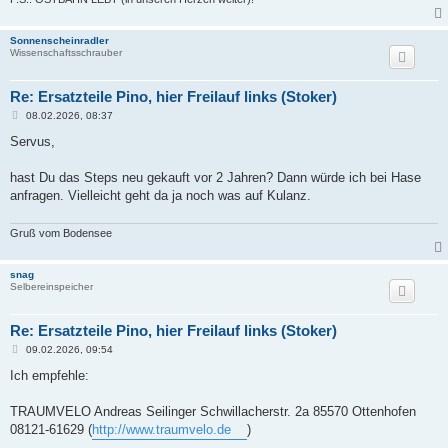
Sonnenscheinradler
Wissenschaftsschrauber
Re: Ersatzteile Pino, hier Freilauf links (Stoker)
B
08.02.2026, 08:37
e
i
Servus,
t
r
a
hast Du das Steps neu gekauft vor 2 Jahren? Dann würde ich bei Hase
g
anfragen. Vielleicht geht da ja noch was auf Kulanz.
Gruß vom Bodensee
snag
Selbereinspeicher
Re: Ersatzteile Pino, hier Freilauf links (Stoker)
B
09.02.2026, 09:54
e
i
Ich empfehle:
t
r
a
TRAUMVELO Andreas Seilinger Schwillacherstr. 2a 85570 Ottenhofen
g
08121-61629 (
http://www.traumvelo.de
)