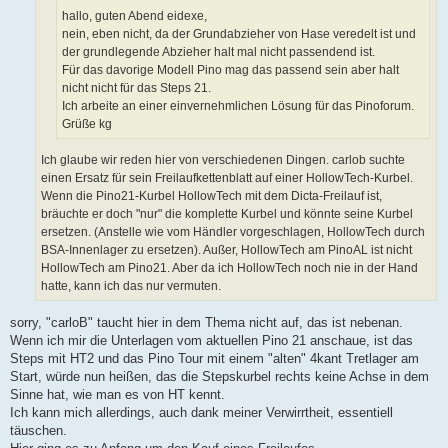
hallo, guten Abend eidexe,
nein, eben nicht, da der Grundabzieher von Hase veredelt ist und
der grundlegende Abzieher halt mal nicht passendend ist.
Für das davorige Modell Pino mag das passend sein aber halt
nicht nicht für das Steps 21.
Ich arbeite an einer einvernehmlichen Lösung für das Pinoforum.
Grüße kg
Ich glaube wir reden hier von verschiedenen Dingen. carlob suchte
einen Ersatz für sein Freilaufkettenblatt auf einer HollowTech-Kurbel.
Wenn die Pino21-Kurbel HollowTech mit dem Dicta-Freilauf ist,
bräuchte er doch "nur" die komplette Kurbel und könnte seine Kurbel
ersetzen. (Anstelle wie vom Händler vorgeschlagen, HollowTech durch
BSA-Innenlager zu ersetzen). Außer, HollowTech am PinoAL ist nicht
HollowTech am Pino21. Aber da ich HollowTech noch nie in der Hand
hatte, kann ich das nur vermuten.
sorry, "carloB" taucht hier in dem Thema nicht auf, das ist nebenan.
Wenn ich mir die Unterlagen vom aktuellen Pino 21 anschaue, ist das
Steps mit HT2 und das Pino Tour mit einem "alten" 4kant Tretlager am
Start, würde nun heißen, das die Stepskurbel rechts keine Achse in dem
Sinne hat, wie man es von HT kennt.
Ich kann mich allerdings, auch dank meiner Verwirrtheit, essentiell
täuschen.