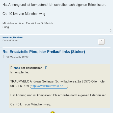
Hat Ahnung und ist kompetent! Ich schreibe nach eigenen Erlebnissen.
Ca. 40 km von München weg.
Mit vielen schönen Eindrücken Grüße ich.
Snag
Newton_McMarv
Dreiradfahrer
Re: Ersatzteile Pino, hier Freilauf links (Stoker)
B
09.02.2026, 18:00
e
i
t
snag
hat geschrieben:
r
a
Ich empfehle:
g
TRAUMVELO Andreas Seilinger Schwillacherstr. 2a 85570 Ottenhofen
08121-61629 (
http://www.traumvelo.de
)
Hat Ahnung und ist kompetent! Ich schreibe nach eigenen Erlebnissen.
Ca. 40 km von München weg.