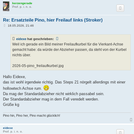
kerzengerade
Prof. p. i. n. o.
Re: Ersatzteile Pino, hier Freilauf links (Stroker)
B
18.05.2026, 21:46
e
i
t
eidexe
hat geschrieben:
r
a
Weil ich gerade ein Bild meiner Freilaufkurbel für die Vierkant-Achse
g
gemacht habe: da würde der Abzieher passen, da steht von der Kurbel
nichts über.
2026-05-pino_freilaufkurbel.jpg
Hallo Eidexe,
das ist wohl irgendwie richtig. Das Steps 21 nörgelt allerdings mit einer
hollowtech Achse rum.
Da mag der Standardabzieher nicht wirklich passabel sein.
Der Standardabzieher mag in dem Fall veredelt werden.
Grüße kg
Pino hin, Pino her, Pino macht glücklich!
eidexe
Prof. p. i. n. o.